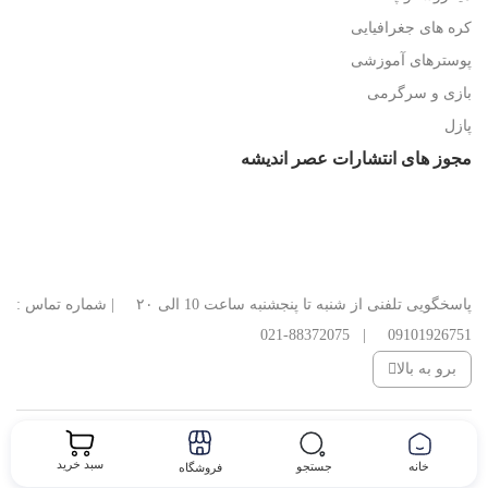
کره های جغرافیایی
پوسترهای آموزشی
بازی و سرگرمی
پازل
مجوز های انتشارات عصر اندیشه
پاسخگویی تلفنی از شنبه تا پنجشنبه ساعت 10 الی ۲۰ | شماره تماس :
09101926751 | 88372075-021
برو به بالا
کلیه حقوق این وب سایت متعلق به انتشارات عصر اندیشه می‌باشد.
سبد خرید
خانه
جستجو
فروشگاه