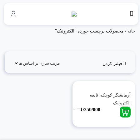
خانه
/ محصولات برچسب خورده “الکترونیک”
فیلتر کردن
آزمایشگر کوچک، نابغه
الکترونیک
تومان
1/250/000