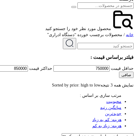
محصول مورد نظر خود را جستجو کنید
خانه
/ محصولات برچسب خورده “دستگاه ادراری”
فیلتر براساس قیمت :
حداقل قیمت
حداكثر قيمت
صافی
نمایش همه 3 نتیجه
Sorted by price: high to low
مرتب سازی بر اساس :
محبوبیت
میانگین رتبه
جدیدترین
هزینه: کم به زیاد
هزینه: زیاد به کم