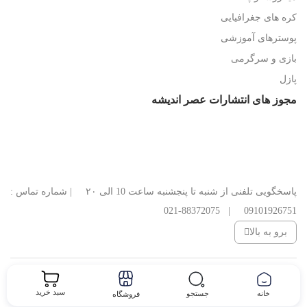
کره های جغرافیایی
پوسترهای آموزشی
بازی و سرگرمی
پازل
مجوز های انتشارات عصر اندیشه
پاسخگویی تلفنی از شنبه تا پنجشنبه ساعت 10 الی ۲۰ | شماره تماس :
09101926751 | 88372075-021
برو به بالا
کلیه حقوق این وب سایت متعلق به انتشارات عصر اندیشه می‌باشد.
سبد خرید
خانه
جستجو
فروشگاه