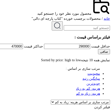
محصول مورد نظر خود را جستجو کنید
خانه
/ محصولات برچسب خورده “کتاب پارچه ای دالی”
فیلتر براساس قیمت :
حداقل قیمت
حداكثر قيمت
صافی
نمایش همه 10 نتیجه
Sorted by price: high to low
مرتب سازی بر اساس :
محبوبیت
میانگین رتبه
جدیدترین
هزینه: کم به زیاد
هزینه: زیاد به کم
فیلتر کردن