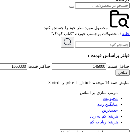
محصول مورد نظر خود را جستجو کنید
خانه
/ محصولات برچسب خورده “کتاب کودک”
فیلتر براساس قیمت :
حداقل قیمت
حداكثر قيمت
صافی
نمایش همه 14 نتیجه
Sorted by price: high to low
مرتب سازی بر اساس :
محبوبیت
میانگین رتبه
جدیدترین
هزینه: کم به زیاد
هزینه: زیاد به کم