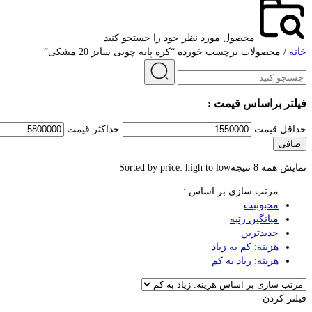
محصول مورد نظر خود را جستجو کنید
خانه
/ محصولات برچسب خورده “کره پایه چوبی سایز 20 مشکی”
فیلتر براساس قیمت :
حداقل قیمت
حداكثر قيمت
صافی
نمایش همه 8 نتیجه
Sorted by price: high to low
مرتب سازی بر اساس :
محبوبیت
میانگین رتبه
جدیدترین
هزینه: کم به زیاد
هزینه: زیاد به کم
فیلتر کردن