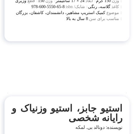
وزن:
150 گرم
ابعاد:
24 × 17 سانتیمتر
وزن:
150
قطع:
وزیری
کاغذ:
گلاسه، رنگی
شابک/ isbn:
978-600-5550-65-8
موضوع:
کمیک استریپ مشاهیر، دانشمندان، کاشفان، بزرگان
مناسب برای سن:
8 سال به بالا
توضیحات
توضیحات تکمیلی
نظرات (0)
استیو جابز، استیو وزنیاک و
رایانه شخصی
نویسنده:
دونالد بی. لمکه