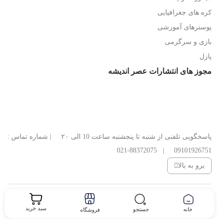
کره های جغرافیایی
پوسترهای آموزشی
بازی و سرگرمی
پازل
مجوز های انتشارات عصر اندیشه
پاسخگویی تلفنی از شنبه تا پنجشنبه ساعت 10 الی ۲۰ | شماره تماس :
09101926751 | 88372075-021
برو به بالا
کلیه حقوق این وب سایت متعلق به انتشارات عصر اندیشه می‌باشد.
سبد خرید
خانه
جستجو
فروشگاه