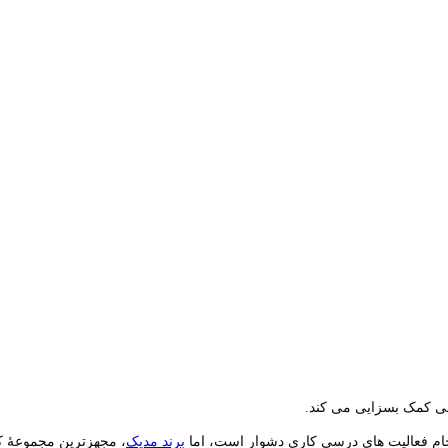
هی کمک بسزایی می کند.
نجام فعالیت های درسی کاری دشوار است، اما
برند مدیک
، مجهزترین مجموعۀ 