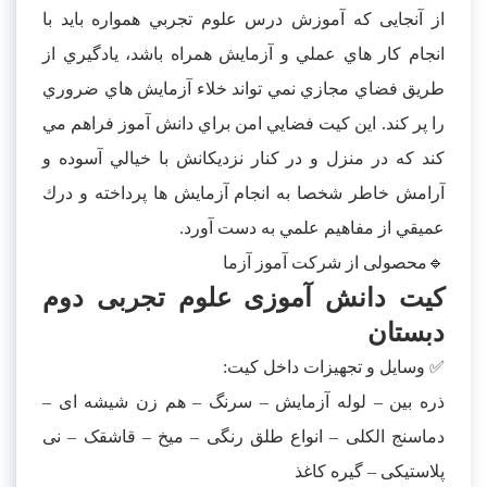
از آنجایی که آموزش درس علوم تجربي همواره بايد با
انجام كار هاي عملي و آزمايش همراه باشد، يادگيري از
طريق فضاي مجازي نمي تواند خلاء آزمايش هاي ضروري
را پر كند. اين كيت فضايي امن براي دانش آموز فراهم مي
كند كه در منزل و در كنار نزديكانش با خيالي آسوده و
آرامش خاطر شخصا به انجام آزمايش ها پرداخته و درك
عميقي از مفاهيم علمي به دست آورد.
🔹محصولی از شرکت آموز آزما
کیت دانش آموزی علوم تجربی دوم
دبستان
✅ وسایل و تجهیزات داخل کیت:
ذره بین – لوله آزمایش – سرنگ – هم زن شیشه ای –
دماسنج الکلی – انواع طلق رنگی – میخ – قاشقک – نی
پلاستیکی – گیره کاغذ